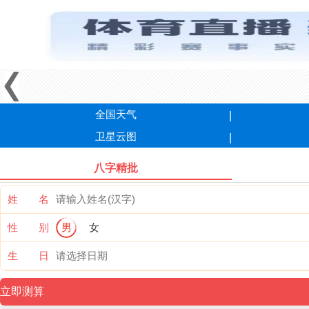
全国天气
卫星云图
八字精批
姓 名
性 别
男
女
生 日