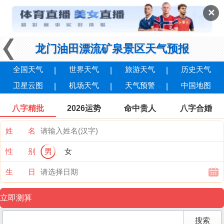
✕
龙门油田漂流矿泉景区天气预报
全国天气
世界天气
旅游天气
历史天气
卫星云图
机场天气
天气预警
中国地图
八字精批
2026运势
命中贵人
八字合婚
姓 名
性 别
男
女
生 日