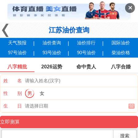
✕
江苏油价查询
天气预报
油价查询
油价排行
国际油价
97号油价
93号油价
90号油价
柴油价格
八字精批
2026运势
命中贵人
八字合婚
姓 名
性 别
男
女
生 日