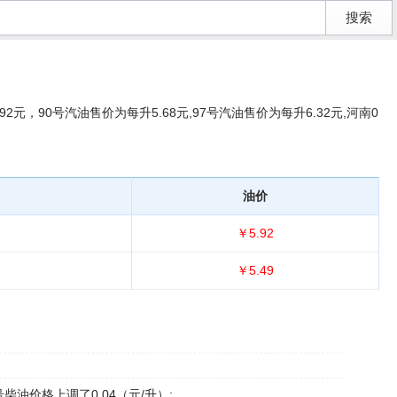
元，90号汽油售价为每升5.68元,97号汽油售价为每升6.32元,河南0
油价
￥5.92
￥5.49
柴油价格上调了0.04（元/升）;