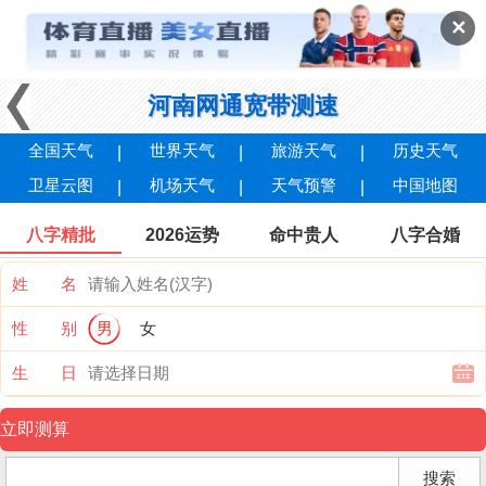
✕
河南网通宽带测速
全国天气
世界天气
旅游天气
历史天气
卫星云图
机场天气
天气预警
中国地图
八字精批
2026运势
命中贵人
八字合婚
姓 名
性 别
男
女
生 日