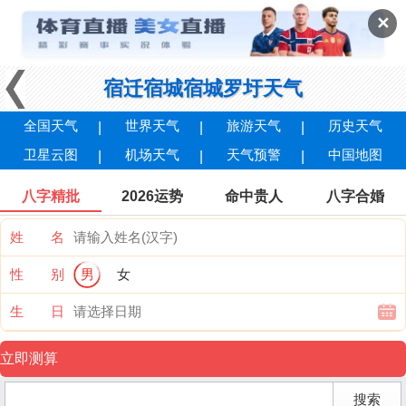
✕
宿迁宿城宿城罗圩天气
全国天气
世界天气
旅游天气
历史天气
卫星云图
机场天气
天气预警
中国地图
八字精批
2026运势
命中贵人
八字合婚
姓 名
性 别
男
女
生 日