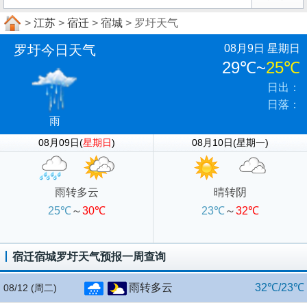
>
江苏
>
宿迁
>
宿城
> 罗圩天气
罗圩今日天气
08月9日 星期日
29℃
~
25℃
日出：
日落：
雨
08月09日(
星期日
)
08月10日(星期一)
雨转多云
晴转阴
25℃
～
30℃
23℃
～
32℃
宿迁宿城罗圩天气预报一周查询
雨转多云
32℃/23℃
08/12
(周二)