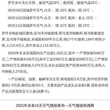
罗圩乡今天白天雨，最高气温29℃；夜间雨，最低气温25℃；
08月09日宿城罗圩天气
白天：
雨 29℃
夜间：
雨 25℃ ；
08月10日宿城罗圩天气
白天：
雨 30℃
夜间：
多云 25℃ ；
08月11日宿城罗圩天气
白天：
晴 32℃
夜间：
阴 23℃ ；
罗圩乡地处城区腹地,东与洋河镇接壤,西与龙河镇毗邻,南与陈集镇交
界,北与埠子镇相连,乡域面积49平方公里,辖17个行政村,149个村民小
组,人口4.4万人,其中农业人口4.06万人。
2003年全乡实现国内生产总值1.26亿元,其中:一产增加值5686万
元,二产增加值4158万元(其中工业3360万元,建筑业898万元),三产增加
值2842万元;财政收入376万元;全社会固定资产投资4680万元;农民人
均纯收入2700元。
一产以棉花、油菜、杨树等为主导,耕地面积3.8万亩,其中经济作物
面积1.9万亩,粮经比例为5:5。主要农副产品龙头企业有2家,现有名特优
产品为新黑田五寸人参(胡萝卡)。
2021年未来15天天气预报查询—天气预报韩偶网