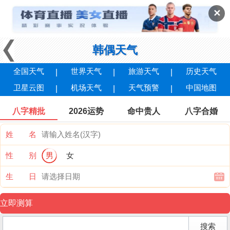
✕
韩偶天气
全国天气
世界天气
旅游天气
历史天气
卫星云图
机场天气
天气预警
中国地图
八字精批
2026运势
命中贵人
八字合婚
姓 名
性 别
男
女
生 日