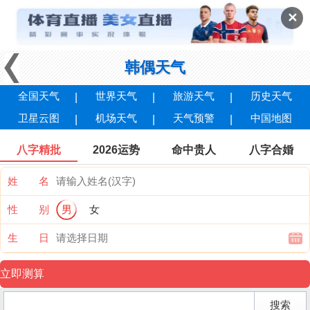
✕
韩偶天气
全国天气
世界天气
旅游天气
历史天气
卫星云图
机场天气
天气预警
中国地图
八字精批
2026运势
命中贵人
八字合婚
姓 名
性 别
男
女
生 日