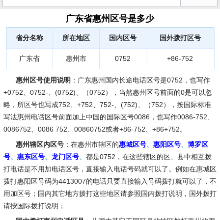
广东省惠州区号是多少
省分名称
所在地区
国内区号
国外拨打区号
广东省
惠州市
0752
+86-752
惠州区号使用说明
：广东惠州国内长途电话区号是0752，也写作
+0752、0752-、(0752)、（0752），当然惠州区号前面的0是可以忽
略，所区号也写成752、+752、752-、(752)、（752），按国际标准
写法惠州电话区号前面加上中国的国际区号0086，也写作0086-752、
0086752、0086 752、00860752或者+86-752、+86+752。
惠州辖区内区号
：在惠州市辖区的
惠城区号
、
惠阳区号
、
博罗区
号
、
惠东区号
、
龙门区号
、
都是0752，在这些辖区的区、县中相互拨
打电话是不用加电话区号，直接输入电话号码就可以了。例如在惠城区
拨打惠阳区号码为4413007的电话只要直接输入号码拨打就可以了，不
用加区号；国内其它地方拨打这些地区请参照国内拨打说明，国外拨打
请按国际拨打说明；