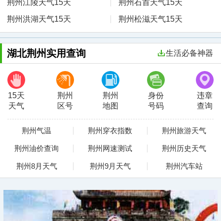
荆州江陵天气15天
荆州石首天气15天
荆州洪湖天气15天
荆州松滋天气15天
湖北荆州实用查询
生活必备神器
15天
荆州
荆州
身份
违章
天气
区号
地图
号码
查询
荆州气温
荆州穿衣指数
荆州旅游天气
荆州油价查询
荆州网速测试
荆州历史天气
荆州8月天气
荆州9月天气
荆州汽车站