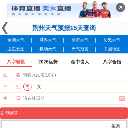
✕
荆州天气预报15天查询
全国天气
世界天气
旅游天气
历史天气
卫星云图
机场天气
天气预警
中国地图
八字精批
2026运势
命中贵人
八字合婚
姓 名
性 别
男
女
生 日