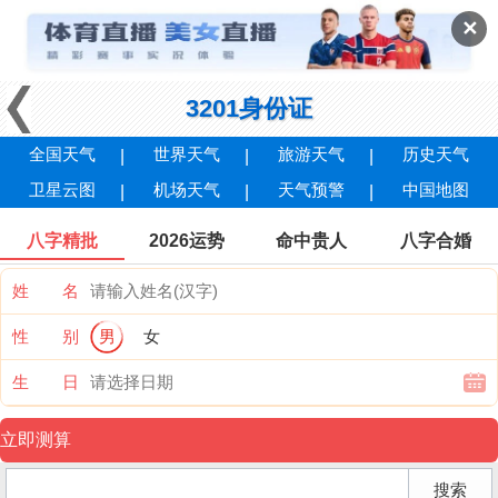
✕
3201身份证
全国天气
世界天气
旅游天气
历史天气
卫星云图
机场天气
天气预警
中国地图
八字精批
2026运势
命中贵人
八字合婚
姓 名
性 别
男
女
生 日