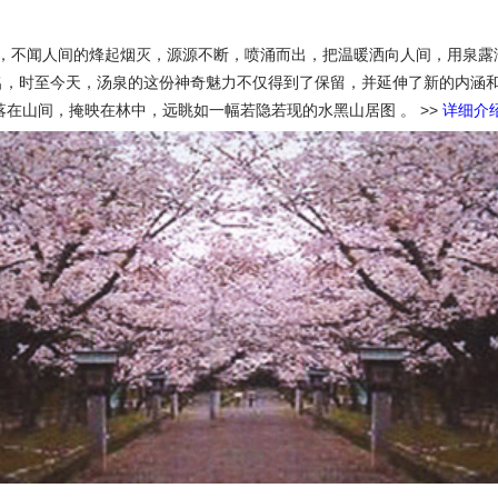
，不闻人间的烽起烟灭，源源不断，喷涌而出，把温暖洒向人间，用泉露泽
世佳名，时至今天，汤泉的这份神奇魅力不仅得到了保留，并延伸了新的内
落在山间，掩映在林中，远眺如一幅若隐若现的水黑山居图 。
>>
详细介