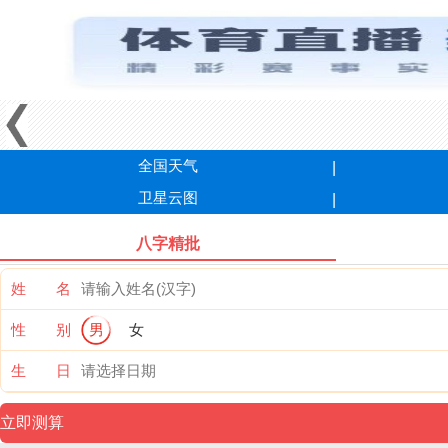
全国天气
卫星云图
八字精批
姓 名
性 别
男
女
生 日