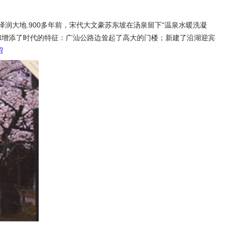
润大地.900多年前，宋代大文豪苏东坡在汤泉留下“温泉水暖洗凝
涵和增添了时代的特征：广汕公路边耸起了高大的门楼；新建了沿湖迎宾
绍