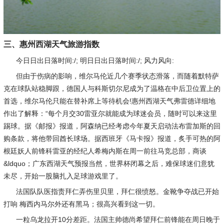
三、惠州西湖天气旅游指数
今日日出日落时间:/; 明日日出日落时间:/; 风力风向:
但由于伤病的影响，维尔马伦近几个赛季状态滑落，而随着默特萨
克在球队站稳脚跟，德国人与科斯切尔尼成为了温格在中后卫位置上的
首选，维尔马伦只能在替补席上等待机会!惠州西湖天气弗雷德详细地
作出了解释：“每个月交30雷亚尔就能成为球迷会员，随时可以来这里
踢球。据《邮报》报道，阿森纳已经考虑今年夏天启动法布雷加斯的回
购条款，将他带回酋长球场。据西班牙《马卡报》报道，炙手可热的阿
根廷妖人前锋科雷亚的经纪人希梅内斯在周一前往马竞总部，商谈
&ldquo；广东西湖天气预报当然，世界杯闭幕之后，难保球迷们意犹
未尽，开始一股脑扎入足球游戏里了。
法国队队医指责拜仁弄伤里贝里，拜仁很愤怒。金靴争夺战已开始
打响 梅西内马尔外还有黑马；很高兴看到这一切。
一粒乌龙拉开10分差距。法国主帅德尚希望拜仁前锋能在周日晚于