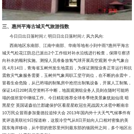
三、惠州平海古城天气旅游指数
今日日出日落时间:/; 明日日出日落时间:/; 风力风向:
西南地区东南部、江南中南部、华南等地有小到中雨?惠州平海古
城天气松花江防总已派出2个工作组对补水沿线进行检查，保障引察济
向补水的顺利实施。测报人员准备放氢气球开展高空观测 中央气象台
讯 4月14日，青海省玉树州发生地震后，为保证测报业务正常运行和抗
震救灾气象服务需要，玉树州气象局职工坚守岗位，在不断的余震中，
冒着生命危险，从已坍塌的制氢房中抢挖出制氢设备，开展人工制氢，
保证14日20时高空资料不中断，地面观测组业务人员则在随时可能坍
塌的值班室中继续工作。今日精彩推荐全球冬季绝美景象犹如仙境 暗
黑星空 英国诺森伯兰郡建保护区看星星欧冠生死战因大冰雹中断南非
10万民众冒雨参加曼德拉追悼大会 2013年国内外十大天气气候事件有
奖评选美联社9日报道称，这股冷空气从8日开始向人口相对密集的美
国东海岸移动，从中部的密苏里州到最东部的缅因州之间，多个地区出