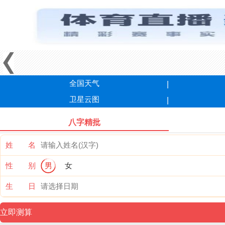
全国天气
卫星云图
八字精批
姓 名
性 别
男
女
生 日