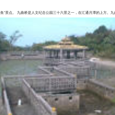
观鱼”景点。 九曲桥是人文纪念公园三十六景之一，在汇通月潭的上方。